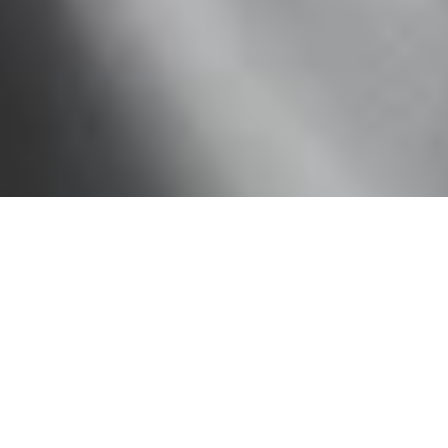
نحن لا ننفّذ المشاريع فقط،
بل نُبدع بشغف.